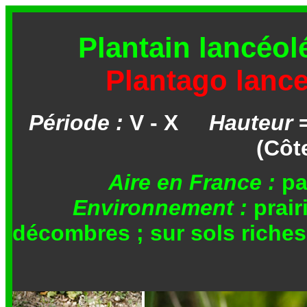
Plantain lancéol
Plantago lance
Période :
V - X
Hauteur
(Côt
Aire en France :
p
Environnement :
prair
décombres ; sur sols riches